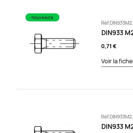
Nouveauté
Réf.DIN933M2
DIN933 M2
Preis
0,71 €
Voir la fich
Réf.DIN933M2
DIN933 M2