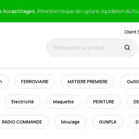
e Accastillages.
Attention risque de rupture, liquidation du fo
Client 
n
FERROVIAIRE
MATIERE PREMIERE
Outil
Electricité
Maquette
PEINTURE
DE
RADIO COMMANDE
Moulage
GUNPLA
D