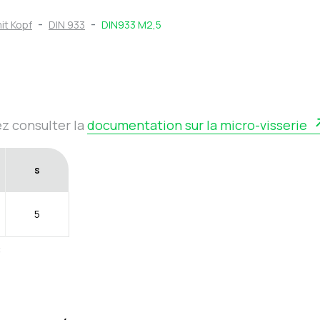
it Kopf
DIN 933
DIN933 M2,5
ez consulter la
documentation sur la micro-visserie
s
5
: