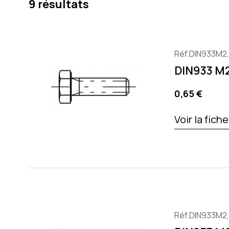
9 résultats
Réf.DIN933M2
DIN933 M
Preis
0,65 €
Voir la fich
Réf.DIN933M2