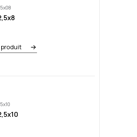
,5x08
2,5x8
e produit
,5x10
2,5x10