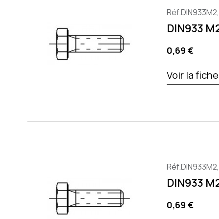
Réf.DIN933M2
DIN933 M
Preis
0,69 €
Voir la fich
Réf.DIN933M2
DIN933 M
Preis
0,69 €