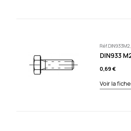
Réf.DIN933M2
DIN933 M
Preis
0,69 €
Voir la fich