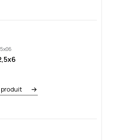
,5x06
2,5x6
e produit