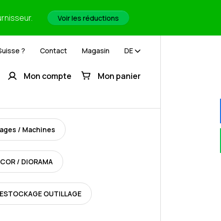
urnisseur.
Voir les réductions
Suisse ?
Contact
Magasin
DE
Mon compte
Mon panier
lages / Machines
COR / DIORAMA
ESTOCKAGE OUTILLAGE