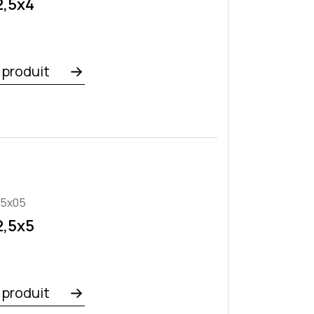
2,5x4
e produit
,5x05
2,5x5
e produit