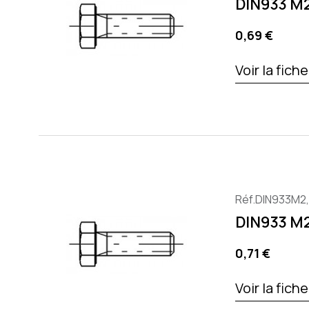
DIN933 M
Preis
0,69 €
Voir la fich
Réf.DIN933M2
DIN933 M
Preis
0,71 €
Voir la fich