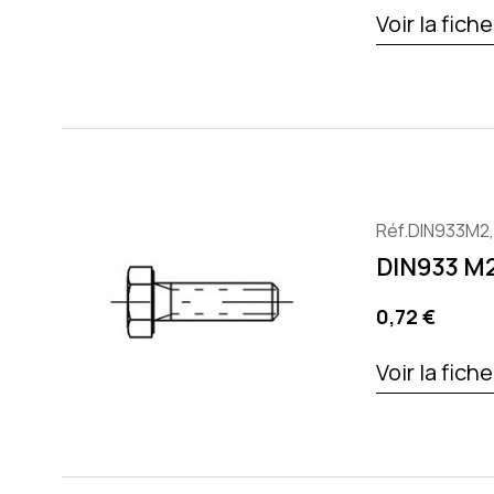
Voir la fich
Réf.DIN933M2
DIN933 M2
Preis
0,72 €
Voir la fich