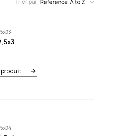
Trier par
Reference, A to Z
,5x03
2,5x3
e produit
,5x04