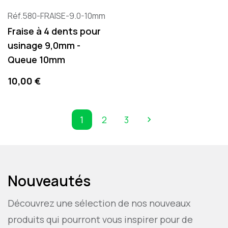
Réf.580-FRAISE-9.0-10mm
Fraise à 4 dents pour
usinage 9,0mm -
Queue 10mm
Preis
10,00 €
1
2
3

Weiter
Nouveautés
Découvrez une sélection de nos nouveaux
produits qui pourront vous inspirer pour de