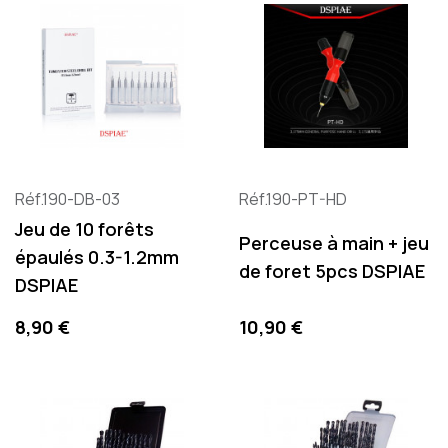
Réf.190-DB-03
Réf.190-PT-HD
Jeu de 10 forêts
Perceuse à main + jeu
épaulés 0.3-1.2mm
de foret 5pcs DSPIAE
DSPIAE
Preis
Preis
8,90 €
10,90 €