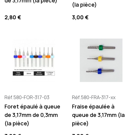
de 3,17mm (la pièce)
(la pièce)
Preis
Preis
2,80 €
3,00 €
Réf.580-FOR-317-03
Réf.580-FRA-317-xx
Foret épaulé à queue
Fraise épaulée à
de 3,17mm de 0,3mm
queue de 3,17mm (la
(la pièce)
pièce)